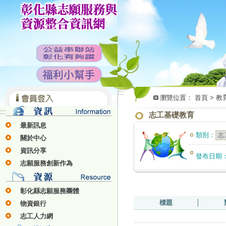
:::
瀏覽位置：
首頁
>
教
:::
志工基礎教育
最新訊息
類別：
關於中心
資訊分享
發布日期
志願服務創新作為
彰化縣志願服務團體
標題
│
物資銀行
志工人力網