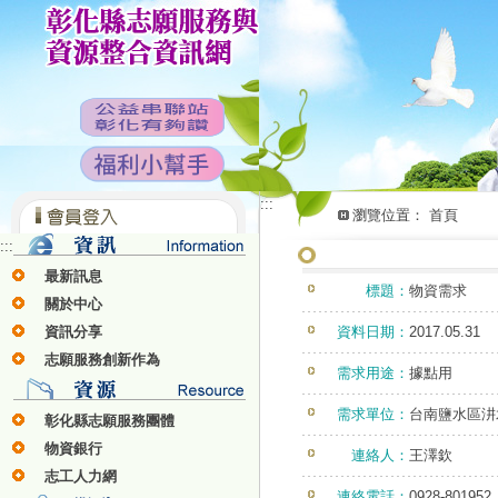
:::
瀏覽位置：
首頁
:::
最新訊息
標題：
物資需求
關於中心
資訊分享
資料日期：
2017.05.31
志願服務創新作為
需求用途：
據點用
需求單位：
台南鹽水區汫
彰化縣志願服務團體
物資銀行
連絡人：
王澤欽
志工人力網
連絡電話：
0928-801952