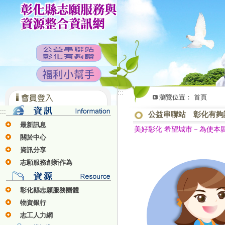
:::
瀏覽位置：
首頁
:::
公益串聯站 彰化有夠
最新訊息
美好彰化 希望城市－為使本
關於中心
資訊分享
志願服務創新作為
彰化縣志願服務團體
物資銀行
志工人力網