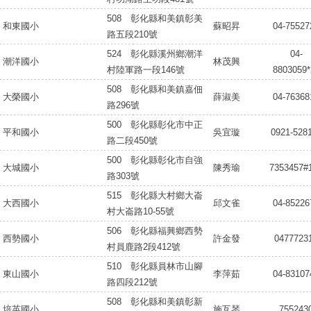
508 彰化縣和美鎮彰美
和東國小
蘇昭昇
04-75527
路五段210號
524 彰化縣溪州鄉潮洋
04-
潮洋國小
林茂興
村陸軍路一段146號
8803059*
508 彰化縣和美鎮嘉佃
大榮國小
薛淑美
04-76368
路296號
500 彰化縣彰化市中正
平和國小
吳宜璇
0921-528
路二段450號
500 彰化縣彰化市自強
大城國小
陳秀瑜
7353457#
路303號
515 彰化縣大村鄉大崙
大西國小
邱文雀
04-85226
村大崙路10-55號
506 彰化縣福興鄉西勢
西勢國小
許金發
0477723
村員鹿路2段412號
510 彰化縣員林市山腳
東山國小
李萍茹
04-83107
路四段212號
508 彰化縣和美鎮彰新
培英國小
施互琴
755243