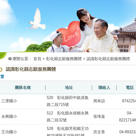
瀏覽位置：
首頁
>
彰化縣志願服務團體
>
認識彰化縣志願服務團體
認識彰化縣志願服務團體
教育
團隊名稱
│
地址
│
聯絡人
│
電話
520 彰化縣田中鎮員集
三潭國小
周幸誼
874225
路二段715號
512 彰化縣永靖鄉永興
04-
永興國小
張埄嘉
路二段32號
8221714#
528 彰化縣芳苑鄉王功
王功國小
洪文章
04-89321
村功湖路王功段481號