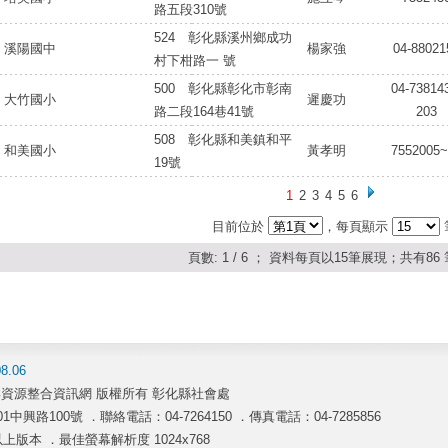
路五段310號
524 彰化縣溪州鄉成功
溪陽國中
楊家強
04-88021
村下柑路一 號
500 彰化縣彰化市彰南
04-73814
大竹國小
遲慶功
路二段164巷41號
203
508 彰化縣和美鎮和平
和美國小
黃孝明
7552005~
19號
1
2
3
4
5
6
目前位於
，每頁顯示
頁數:
1 / 6
； 資料每頁以
15
筆展現；共有
86
.06
資源整合資訊網 版權所有 彰化縣社會處
中興路100號 ．聯絡電話：04-7264150 ．傳真電話：04-7285856
x.20以上版本 ．最佳螢幕解析度 1024x768