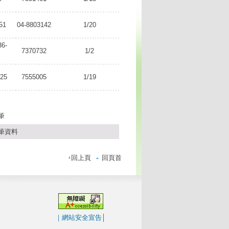
51
04-8803142
1/20
36-
7370732
1/2
25
7555005
1/19
筆
筆資料
回上頁
回頁首
｜
網站安全宣告
│