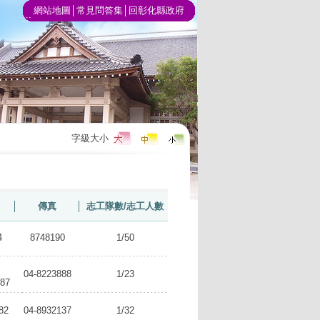
網站地圖
│
常見問答集
│
回彰化縣政府
:::
字級大小
│
傳真
│
志工隊數/志工人數
4
8748190
1/50
04-8223888
1/23
87
82
04-8932137
1/32