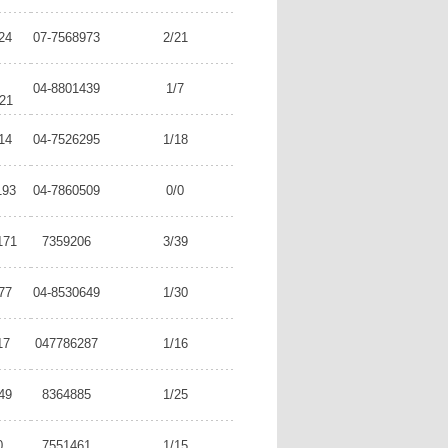
24
07-7568973
2/21
04-8801439
1/7
21
14
04-7526295
1/18
193
04-7860509
0/0
171
7359206
3/39
77
04-8530649
1/30
17
047786287
1/16
49
8364885
1/25
0
7551461
1/15