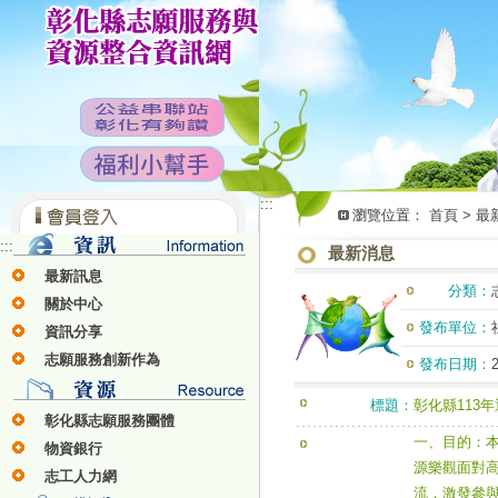
:::
瀏覽位置：
首頁
>
最
:::
最新消息
最新訊息
分類：
關於中心
發布單位：
資訊分享
志願服務創新作為
發布日期：
2
標題：
彰化縣113
彰化縣志願服務團體
一、目的：
物資銀行
源樂觀面對
志工人力網
流，激發參