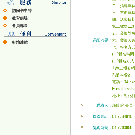
二、指導單
認同卡申請
三、主辦單位
教育廣場
四、活動日期： 
會員專區
第二梯次113年
五、參加對
詳細內容：
六、參加人數
好站連結
七、報名方
(一)報名時
(二)報名方式
1.線上報名網址
2.紙本報名
電話：04-778
E-mail：volu
地址：彰化縣
聯絡人：
賴吟瑄 專員
聯絡電話：
04-7784810
傳真號碼：
04-7760858